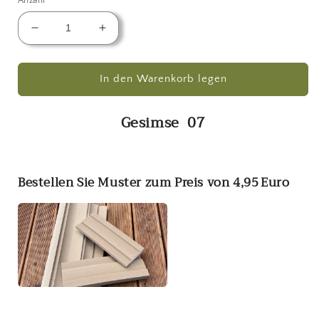
Verringere
Erhöhe
die
die
Menge
Menge
für
für
In den Warenkorb legen
Gesimse
Gesimse
07
07
Gesimse 07
Bestellen Sie Muster zum Preis von 4,95 Euro