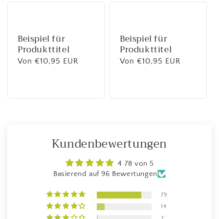
Beispiel für
Beispiel für
Produkttitel
Produkttitel
Normaler
Von €10,95 EUR
Normaler
Von €10,95 EUR
Preis
Preis
Kundenbewertungen
4.78 von 5
Basierend auf 96 Bewertungen
79
14
2