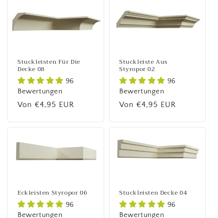
Stuckleisten Für Die
Stuckleiste Aus
Decke 08
Styropor 02
96
96
Bewertungen
Bewertungen
Normaler
Von €4,95 EUR
Normaler
Von €4,95 EUR
Preis
Preis
Eckleisten Styropor 06
Stuckleisten Decke 04
96
96
Bewertungen
Bewertungen