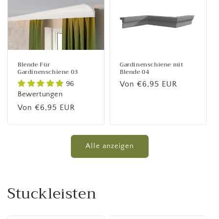
Blende Für
Gardinenschiene mit
Gardinenschiene 03
Blende 04
96
Normaler
Von €6,95 EUR
Bewertungen
Preis
Normaler
Von €6,95 EUR
Preis
Alle anzeigen
Stuckleisten