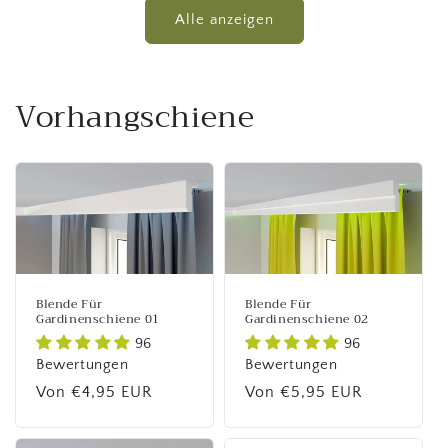
Alle anzeigen
Vorhangschiene
Blende Für
Blende Für
Gardinenschiene 01
Gardinenschiene 02
96
96
Bewertungen
Bewertungen
Normaler
Von €4,95 EUR
Normaler
Von €5,95 EUR
Preis
Preis