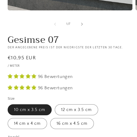
Medien
1
in
i
von
1
/
7
Modal
öffnen
ö
Gesimse 07
DER ANGEGEBENE PREIS IST DER NIEDRIGSTE DER LETZTEN 30 TAGE.
Normaler
€10,95 EUR
Preis
/ METER
96 Bewertungen
96 Bewertungen
Size
10 cm x 3.5 cm
12 cm x 3.5 cm
14 cm x 4 cm
16 cm x 4.5 cm
Anzahl