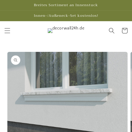
Direkt
Breites Sortiment an Innenstuck
zum
Inhalt
Innen-/Außeneck-Set kostenlos!
Warenko
oduktinformationen
ringen