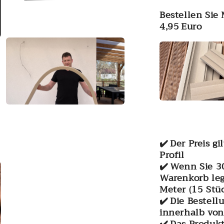
Bestellen Sie
4,95 Euro
Medien
5
in
Modal
öffnen
Medien
7
in
Modal
öffnen
✔️ Der Preis g
Profil
✔️ Wenn Sie 3
Warenkorb leg
Meter (15 Stü
✔️ Die Bestell
innerhalb vo