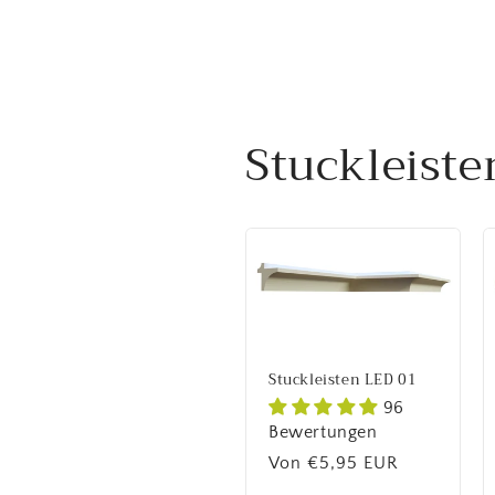
Stuckleist
Stuckleisten LED 01
96
Bewertungen
Normaler
Von €5,95 EUR
Preis