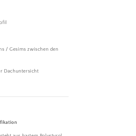
ofil
s / Gesims zwischen den
er Dachuntersicht
fikation
steht aus hartem Polystyrol