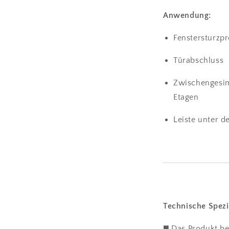
Anwendung:
Fenstersturzpr
Türabschluss
Zwischengesim
Etagen
Leiste unter d
Technische Spezi
◼️ Das Produkt be