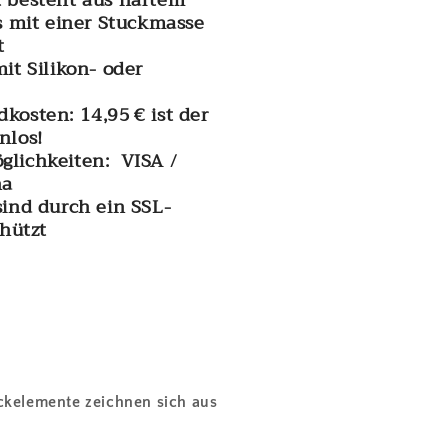
t besteht aus hartem
as mit einer Stuckmasse
t
mit Silikon- oder
kosten: 14,95 € ist der
nlos!
glichkeiten: VISA /
na
sind durch ein SSL-
chützt
ckelemente zeichnen sich aus