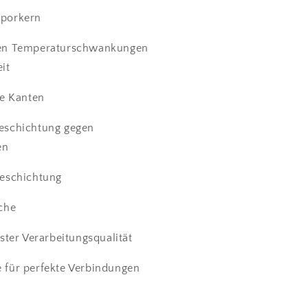
oporkern
gen Temperaturschwankungen
it
fe Kanten
eschichtung gegen
en
Beschichtung
che
hster Verarbeitungsqualität
 für perfekte Verbindungen