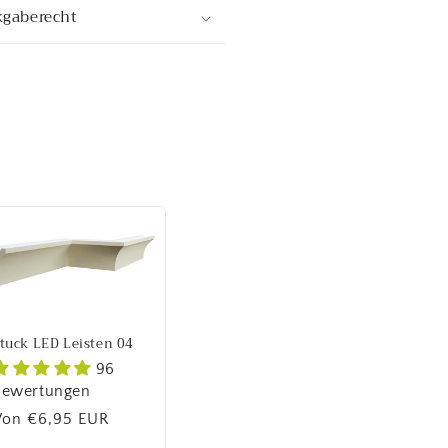
kgaberecht
tuck LED Leisten 04
96
Bewertungen
Normaler
Von €6,95 EUR
reis