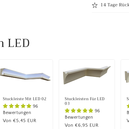
14 Tage Rüc
en LED
Stuckleiste Mit LED 02
Stuckleisten Für LED
S
03
96
96
Bewertungen
Bewertungen
Normaler
Von €5,45 EUR
Normaler
Von €6,95 EUR
Preis
P