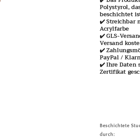
✔️ Das Produk
Polystyrol, d
beschichtet is
✔️ Streichbar 
Acrylfarbe
✔️ GLS-Versand
Versand koste
✔️ Zahlungsmö
PayPal / Klar
✔️ Ihre Daten 
Zertifikat ges
Beschichtete Stu
durch: